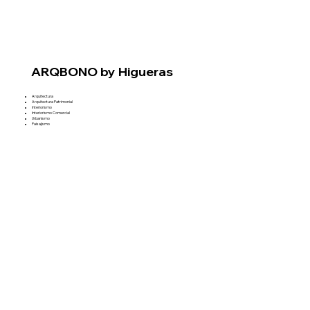
ARQBONO by Higueras
Arquitectura
Arquitectura Patrimonial
Interiorismo
Interiorismo Comercial
Urbanismo
Paisajismo