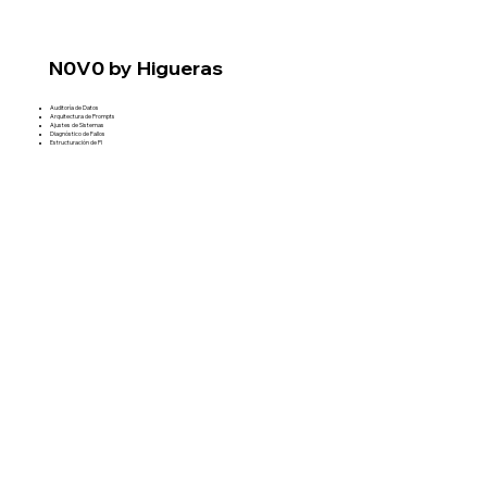
N0V0 by Higueras
Auditoría de Datos
Arquitectura de Prompts
Ajustes de Sistemas
Diagnóstico de Fallos
Estructuración de PI