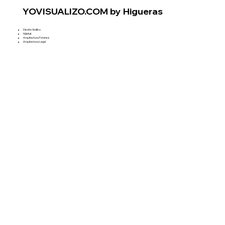
YOVISUALIZO.COM by Higueras
Diseño Gráfico
Hábitat
Arquitectura Forense
Arquitectura Legal